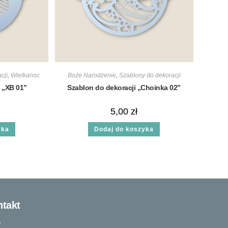
cji
,
Wielkanoc
Boże Narodzenie
,
Szablony do dekoracji
 „XB 01”
Szablon do dekoracji „Choinka 02”
5,00
zł
yka
Dodaj do koszyka
takt