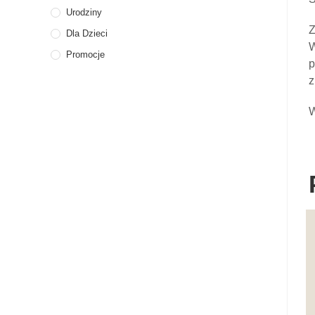
Urodziny
Z
Dla Dzieci
W
Promocje
p
z
W