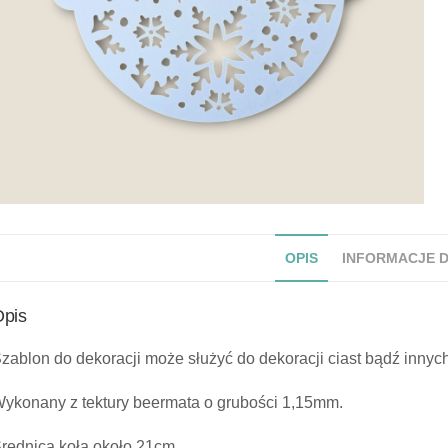
OPIS
INFORMACJE 
pis
zablon do dekoracji może służyć do dekoracji ciast bądź innyc
ykonany z tektury beermata o grubości 1,15mm.
rednica koła około 21cm.