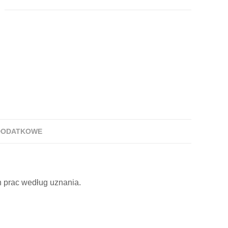
DODATKOWE
h prac według uznania.